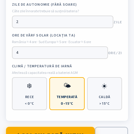
ZILE DE AUTONOMIE (FĂRĂ SOARE)
Câte zile înnorate trebuie să susțină bateria?
ZILE
ORE DE VÂRF SOLAR (LOCAȚIA TA)
România ≈ 4 ore · Sud Europa ≈ 5 ore · Ecuator ≈ 6 ore
ORE/ZI
CLIMĂ / TEMPERATURĂ DE IARNĂ
Afectează capacitatea reală a bateriei AGM
❄️
🌤️
☀️
RECE
TEMPERATĂ
CALDĂ
< 0°C
0–15°C
> 15°C