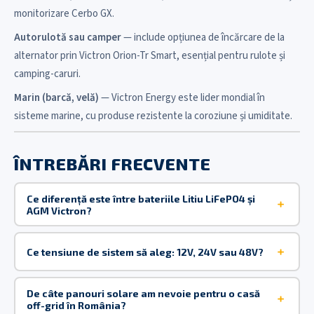
monitorizare Cerbo GX.
Autorulotă sau camper
— include opțiunea de încărcare de la
alternator prin Victron Orion-Tr Smart, esențial pentru rulote și
camping-caruri.
Marin (barcă, velă)
— Victron Energy este lider mondial în
sisteme marine, cu produse rezistente la coroziune și umiditate.
ÎNTREBĂRI FRECVENTE
Ce diferență este între bateriile Litiu LiFePO4 și
AGM Victron?
Ce tensiune de sistem să aleg: 12V, 24V sau 48V?
De câte panouri solare am nevoie pentru o casă
off-grid în România?