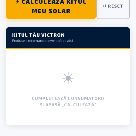
⚡ CALCULEAZĂ KITUL
↺ RESET
MEU SOLAR
KITUL TĂU VICTRON
Produsele recomandate vor apărea aici
☀️
COMPLETEAZĂ CONSUMATORII
ȘI APASĂ „CALCULEAZĂ"