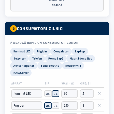
BARCĂ
CONSUMATORI ZILNICI
2
⚡ ADAUGĂ RAPID UN CONSUMATOR COMUN:
Iluminat LED
Frigider
Congelator
Laptop
Televizor
Telefon
Pompă apă
Mașină de spălat
Aer condiționat
Boiler electric
Router WiFi
NAS/Server
APARAT
TIP
WAȚI (W)
ORE/ZI
✕
AC
DC
✕
AC
DC