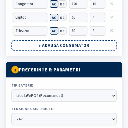
✕
AC
DC
✕
AC
DC
✕
AC
DC
+ ADAUGĂ CONSUMATOR
PREFERINȚE & PARAMETRI
3
TIP BATERIE
TENSIUNEA SISTEMULUI