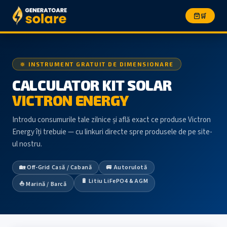
🛒
🔆 INSTRUMENT GRATUIT DE DIMENSIONARE
CALCULATOR KIT SOLAR
VICTRON ENERGY
Introdu consumurile tale zilnice și află exact ce produse Victron
Energy îți trebuie — cu linkuri directe spre produsele de pe site-
ul nostru.
🏡 Off-Grid Casă / Cabană
🚐 Autorulotă
🔋 Litiu LiFePO4 & AGM
⛵ Marină / Barcă