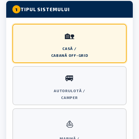
TIPUL SISTEMULUI
1
🏡
CASĂ /
CABANĂ OFF-GRID
🚐
AUTORULOTĂ /
CAMPER
⛵
MARINĂ /